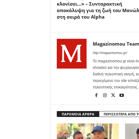
κλονίσει…» – Συνταρακτική
αποκάλυψη για τη ζωή του Μανώ
στη σειρά του Alpha
Magazinomou Tea
http://magazinomou.gr/
Το magazinomou.gr είναι έν
showbiz και την ψυχαγωγία. 
διεθνή τηλεοπτική σκηνή, 
περιεχόμενο του site εστιάζ
τηλεοπτικής επικαιρότητας.
ΠΑΡΟΜΟΙΑ ΑΡΘΡΑ
ΠΕΡΙΣΣΟΤΕΡΑ ΑΠΟ 