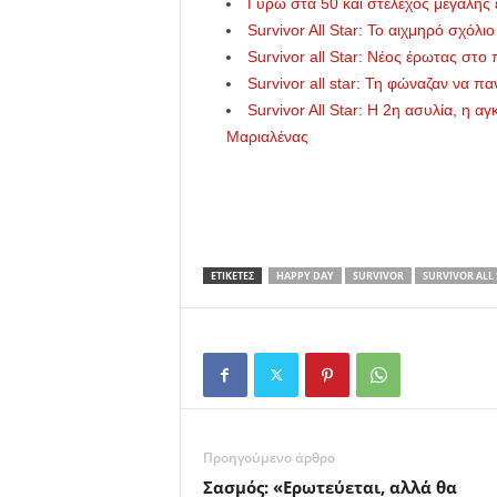
Γύρω στα 50 και στέλεχος μεγάλης 
Survivor All Star: Το αιχμηρό σχόλ
Survivor all Star: Νέος έρωτας στο
Survivor all star: Τη φώναζαν να πα
Survivor All Star: Η 2η ασυλία, η α
Μαριαλένας
ΕΤΙΚΕΤΕΣ
HAPPY DAY
SURVIVOR
SURVIVOR ALL 
Προηγούμενο άρθρο
Σασμός: «Ερωτεύεται, αλλά θα