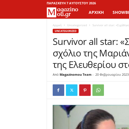
ΠΑΡΑΣΚΕΥΉ 7 ΑΥΓΟΎΣΤΟΥ 2026
ΑΡΧΙΚΉ
SHOWBI
M
a
Αρχική
Uncategorized
Survivor all star: «Σιχάθη
UNCATEGORIZED
Survivor all star:
g
σχόλιο της Μαριάν
a
της Ελευθερίου στ
z
Από
Magazinomou Team
-
20 Φεβρουαρίου 2023
i
n
o
M
o