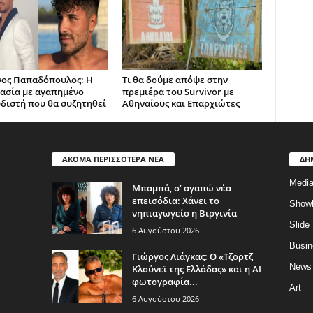
ος Παπαδόπουλος: Η
Τι θα δούμε απόψε στην
ασία με αγαπημένο
πρεμιέρα του Survivor με
διστή που θα συζητηθεί
Αθηναίους και Επαρχιώτες
ΑΚΟΜΑ ΠΕΡΙΣΣΟΤΕΡΑ ΝΕΑ
ΔΗ
Medi
Μπαμπά, σ’ αγαπώ νέα
επεισόδια: Χάνει το
Show
νηπιαγωγείο η Βιργινία
Slide
6 Αυγούστου 2026
Busin
Γιώργος Λιάγκας: Ο «Τζορτζ
News
Κλούνεϊ της Ελλάδας» και η AI
φωτογραφία...
Art
6 Αυγούστου 2026