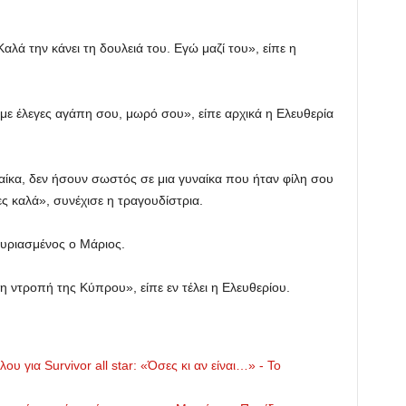
αλά την κάνει τη δουλειά του. Εγώ μαζί του», είπε η
 με έλεγες αγάπη σου, μωρό σου», είπε αρχικά η Ελευθερία
ίκα, δεν ήσουν σωστός σε μια γυναίκα που ήταν φίλη σου
ες καλά», συνέχισε η τραγουδίστρια.
νευριασμένος ο Μάριος.
η ντροπή της Κύπρου», είπε εν τέλει η Ελευθερίου.
για Survivor all star: «Όσες κι αν είναι…» - Το