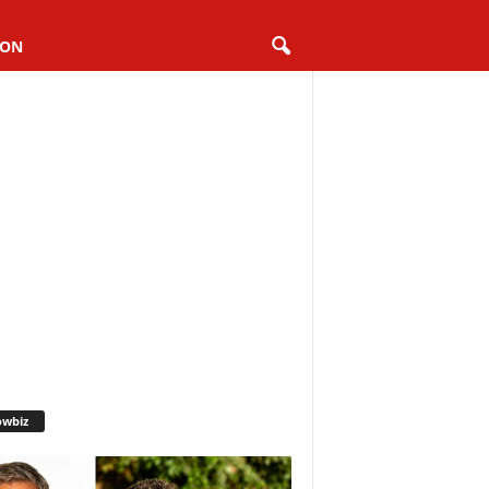
ION
owbiz