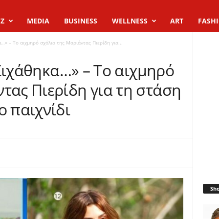
Z
MEDIA
BUSINESS
WELLNESS
ART
FASH
κα…» – Το αιχμηρό σχόλιο της Μαριάντας Πιερίδη για...
 «Σιχάθηκα…» – Το αιχμηρό
τας Πιερίδη για τη στάση
ο παιχνίδι
Sh