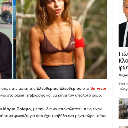
Γιώ
Κλο
φωτ
Maga
Ένα α
σαμε την άφιξη της
Ελευθερίας Ελευθερίου
στο
Survivor
Γιώργ
νει στο ριάλιτι επιβίωσης και να κάνει τον απόλυτο χαμό.
ον
Μάριο Πρίαμο
, με την ίδια να αποκαλύπτει, πως είχαν
ούσε να φωνάζει για όσα έχει τραβήξει ένα μήνα τώρα, πίσω