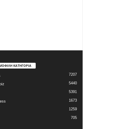
ΜΟΦΙΛΗ ΚΑΤΗΓΟΡΙΑ
7207
a
5440
biz
5391
1673
ess
1259
705