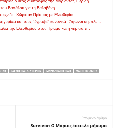
εταιρίας ο νέος σύντροφος της Μαριάντας Πιερίδη
ιο του Βασάλου για τη Βαλαβάνη
 παιχνίδι - Χώρισαν Πρίαμος με Ελευθερίου
νηγυρίσει και τους ''έγραψε'' κανονικά - Άφωνοι οι μπλε…
γκαλιά της Ελευθερίου στον Πρίαμο και η γκρίνια της
STAR
ΕΛΕΥΘΕΡΊΑ ΕΛΕΥΘΕΡΊΟΥ
ΜΑΡΙΆΝΤΑ ΠΙΕΡΊΔΗ
ΜΆΡΙΟ ΠΡΊΑΜΟΥ
Επόμενο άρθρο
Survivor: Ο Μάριος έστειλε μήνυμα