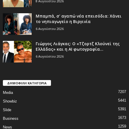
8 Αυγούστου 2026
Μπαμπά, σ’ αγαπώ νέα επεισόδια: Χάνει
το νηπιαγωγείο η Βιργινία
6 Αυγούστου 2026
Γιώργος Λιάγκας: Ο «Τζορτζ Κλούνεϊ της
Ελλάδας» και η AI φωτογραφία...
6 Αυγούστου 2026
ΔΗΜΟΦΙΛΗ ΚΑΤΗΓΟΡΙΑ
7207
Media
5441
Showbiz
5391
Slide
1673
Business
1259
News