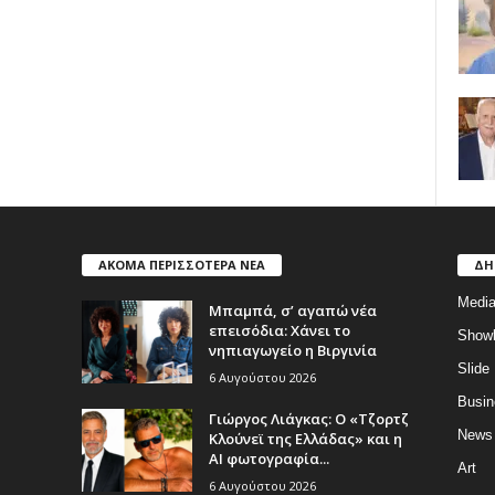
ΑΚΟΜΑ ΠΕΡΙΣΣΟΤΕΡΑ ΝΕΑ
ΔΗ
Medi
Μπαμπά, σ’ αγαπώ νέα
επεισόδια: Χάνει το
Show
νηπιαγωγείο η Βιργινία
Slide
6 Αυγούστου 2026
Busin
Γιώργος Λιάγκας: Ο «Τζορτζ
News
Κλούνεϊ της Ελλάδας» και η
AI φωτογραφία...
Art
6 Αυγούστου 2026