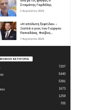
Ένα με τις φλόγες ο
Σταμάτης Γαρδέλης
2 Αυγούστου 2026
«Η απόλυτη ξεφτίλα» –
Ξεσπά ο γιος του Γιώργου
Παπαδάκη, Φοίβος...
1 Αυγούστου 2026
ΜΟΦΙΛΗ ΚΑΤΗΓΟΡΙΑ
7207
a
5440
biz
5391
1673
ess
1259
705