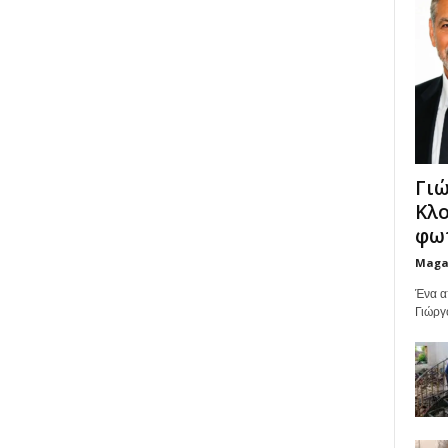
Γιώ
Κλο
φωτ
Maga
Ένα α
Γιώργ