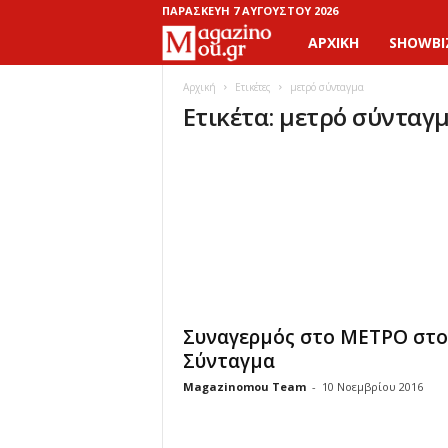
ΠΑΡΑΣΚΕΥΉ 7 ΑΥΓΟΎΣΤΟΥ 2026
ΑΡΧΙΚΉ
SHOWBI
M
a
Αρχική
Ετικέτες
μετρό σύνταγμα
Ετικέτα: μετρό σύνταγ
g
a
z
i
n
Συναγερμός στο ΜΕΤΡΟ στο
o
Σύνταγμα
Magazinomou Team
-
10 Νοεμβρίου 2016
M
o