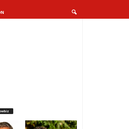
ON
owbiz