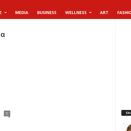
Z
MEDIA
BUSINESS
WELLNESS
ART
FASHI
μα
Sh
0