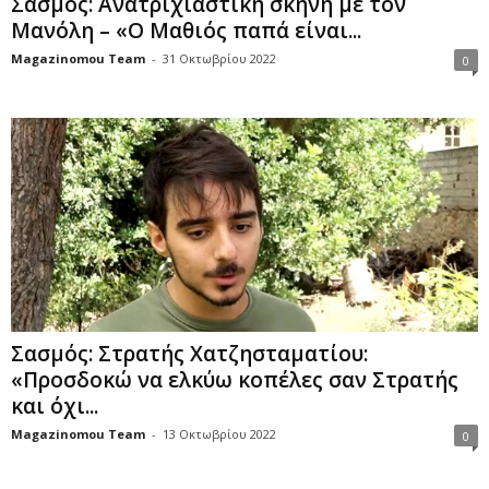
Σασμός: Ανατριχιαστική σκηνή με τον
Μανόλη – «Ο Μαθιός παπά είναι...
Magazinomou Team
-
31 Οκτωβρίου 2022
0
Σασμός: Στρατής Χατζησταματίου:
«Προσδοκώ να ελκύω κοπέλες σαν Στρατής
και όχι...
Magazinomou Team
-
13 Οκτωβρίου 2022
0