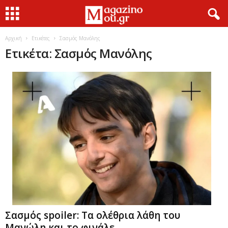
Αρχική
Ετικέτες
Σασμός Μανόλης
Ετικέτα: Σασμός Μανόλης
Σασμός spoiler: Τα ολέθρια λάθη του
Μανώλη και το φινάλε