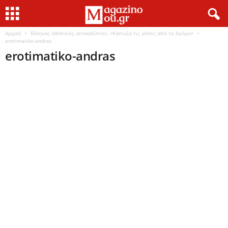
Αρχική
Έλληνας ηθοποιός αποκαλύπτει: «Κάπνιζα τις γόπες από το δρόμο»
erotimatiko-andras
erotimatiko-andras