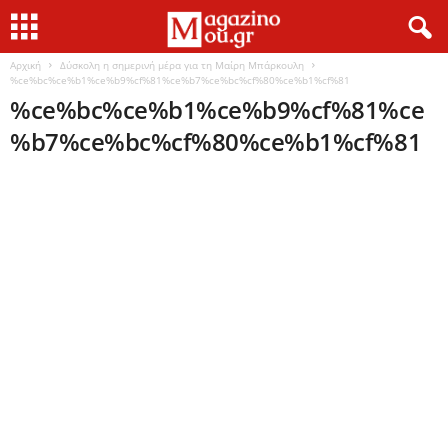
Αρχική
Δύσκολη η σημερινή μέρα για τη Μαίρη Μπάρκουλη
%ce%bc%ce%b1%ce%b9%cf%81%ce%b7%ce%bc%cf%80%ce%b1%cf%81
%ce%bc%ce%b1%ce%b9%cf%81%ce
%b7%ce%bc%cf%80%ce%b1%cf%81