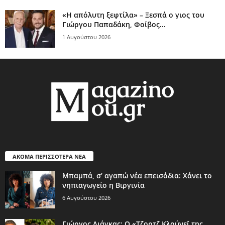
«Η απόλυτη ξεφτίλα» – Ξεσπά ο γιος του
Γιώργου Παπαδάκη, Φοίβος...
1 Αυγούστου 2026
ΑΚΟΜΑ ΠΕΡΙΣΣΟΤΕΡΑ ΝΕΑ
Μπαμπά, σ’ αγαπώ νέα επεισόδια: Χάνει το
νηπιαγωγείο η Βιργινία
6 Αυγούστου 2026
Γιώργος Λιάγκας: Ο «Τζορτζ Κλούνεϊ της