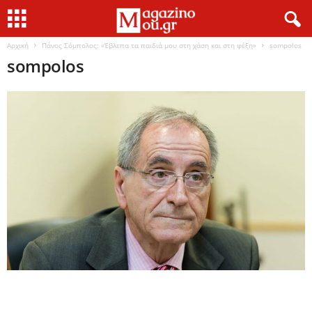
Αρχική
Πάνος Σόμπολος: «Έβλεπα τα παιδιά μου στη χάση και στη φέξη»
sompolos
sompolos