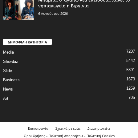
νηπιαγωγείο η Βιργινία
6 Αυγούστου 2026
ΔΗΜΟΦΙΛΗ ΚΑΤΗΓΟΡΙΑ
7207
Media
5442
Showbiz
5391
Slide
1673
Business
1259
News
705
Art
Επικοινωνία
Σχετικά με εμάς
Διαφημιστείτε
Όροι Χρήσης – Πολιτική Απορρήτου – Πολιτική Cookies