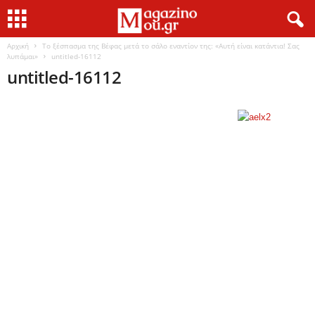
Αρχική
Το ξέσπασμα της Βέφας μετά το σάλο εναντίον της: «Αυτή είναι κατάντια! Σας
λυπάμαι»
untitled-16112
untitled-16112