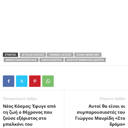
ΕΤΙΚΕΤΕΣ
ΆΓΓΕΛΟΣ ΛΆΤΣΙΟΣ
ΓΙΆΝΝΗΣ ΛΆΤΣΙΟΣ
ΕΛΈΝΗ ΜΕΝΕΓΆΚΗ
ΜΑΤΈΟ ΠΑΝΤΖΌΠΟΥΛΟΣ
ΠΑΡΟΥΣΙΆΣΤΡΙΑ
ΧΡΙΣΤΟΥΓΕΝΝΙΆΤΙΚΟ ΔΈΝΤΡΟ
Προηγούμενο άρθρο
Επόμενο άρθρο
Νέος Κόσμος: Έφυγε από
Αυτοί θα είναι οι
τη ζωή ο 86χρονος που
συμπαρουσιαστές του
ζούσε εξόριστος στο
Γιώργου Μαυρίδη «Στο
μπαλκόνι του
δρόμο»