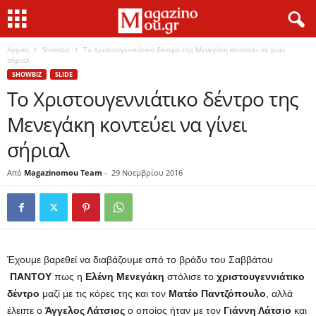
Αρχική
Showbiz
Το Χριστουγεννιάτικο δέντρο της Μενεγάκη κοντεύει να γίνει
σήριαλ
SHOWBIZ
SLIDE
Το Χριστουγεννιάτικο δέντρο της
Μενεγάκη κοντεύει να γίνει
σήριαλ
Από
Magazinomou Team
-
29 Νοεμβρίου 2016
Έχουμε βαρεθεί να διαβάζουμε από το βράδυ του Σαββάτου
ΠΑΝΤΟΥ
πως η
Ελένη Μενεγάκη
στόλισε το
χριστουγεννιάτικο
δέντρο
μαζί με τις κόρες της και τον
Ματέο Παντζόπουλο
, αλλά
έλειπε ο
Άγγελος Λάτσιος
ο οποίος ήταν με τον
Γιάννη Λάτσιο
και