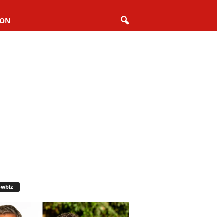
ION
owbiz