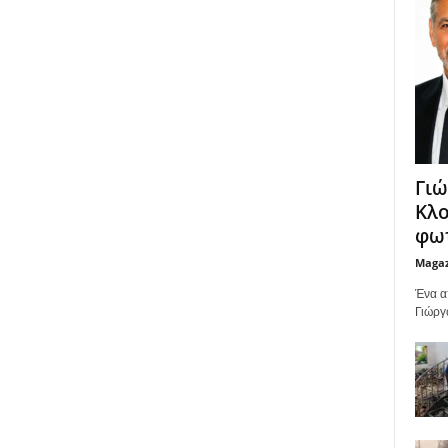
Γιώ
Κλο
φωτ
Maga
Ένα α
Γιώργ