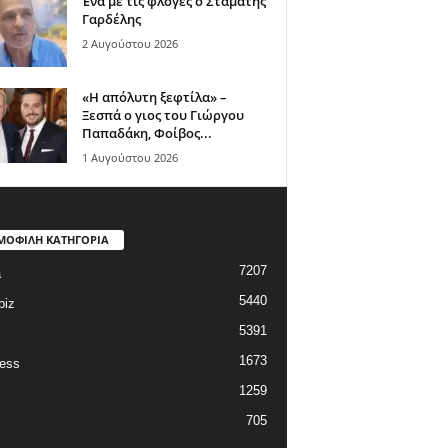
Ένα με τις φλόγες ο Σταμάτης
Γαρδέλης
2 Αυγούστου 2026
«Η απόλυτη ξεφτίλα» –
Ξεσπά ο γιος του Γιώργου
Παπαδάκη, Φοίβος...
1 Αυγούστου 2026
ΜΟΦΙΛΗ ΚΑΤΗΓΟΡΙΑ
7207
a
5440
biz
5391
1673
ess
1259
705