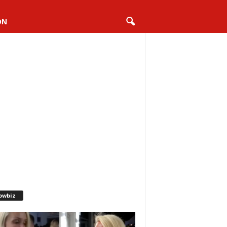
ON
owbiz