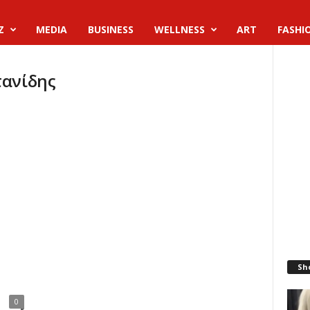
Z
MEDIA
BUSINESS
WELLNESS
ART
FASHI
τανίδης
Sh
0