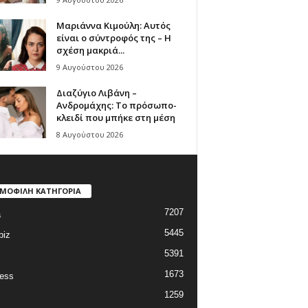
Μαριάννα Κιμούλη: Αυτός
είναι ο σύντροφός της – Η
σχέση μακριά...
9 Αυγούστου 2026
Διαζύγιο Λιβάνη –
Ανδρομάχης: Το πρόσωπο-
κλειδί που μπήκε στη μέση
8 Αυγούστου 2026
ΜΟΦΙΛΗ ΚΑΤΗΓΟΡΙΑ
7207
a
5445
biz
5391
1673
ess
1259