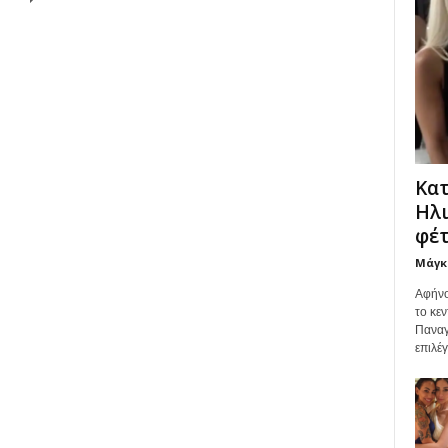
Κατ
Ηλι
φέτ
Μάγκ
Αφήνο
το κεν
Παναγ
επιλέ