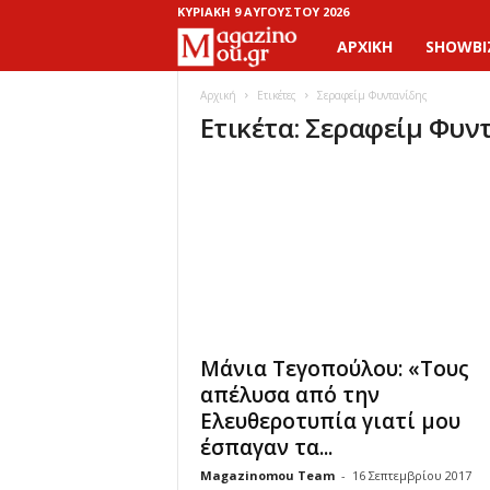
ΚΥΡΙΑΚΉ 9 ΑΥΓΟΎΣΤΟΥ 2026
ΑΡΧΙΚΉ
SHOWBI
M
a
Αρχική
Ετικέτες
Σεραφείμ Φυντανίδης
Ετικέτα: Σεραφείμ Φυν
g
a
z
i
n
Μάνια Τεγοπούλου: «Τους
o
απέλυσα από την
Ελευθεροτυπία γιατί μου
M
έσπαγαν τα...
Magazinomou Team
-
16 Σεπτεμβρίου 2017
o