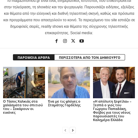
Το magazinomou.gr είναι ένας ενημερωτικός ιστότοπος που επικεντρώνεται
στην τηλεόραση, τη showbiz και την ψυχαγωγία. Παρουσιάζει ειδήσεις, εξελίξεις
και θέματα από την ελληνική και διεθνή τηλεοπτική σκηνή, καθώς και πρόσωπα
και προγράμματα που απασχολούν το κοινό. Το περιεχόμενο του site εστιάζει σε
δημοφιλείς σειρές, reality shows και θέματα της σύγχρονης τηλεοπτικής
επικαιρότητας. Social media:
ΠΑΡΟΜΟΙΑ ΑΡΘΡΑ
ΠΕΡΙΣΣΟΤΕΡΑ ΑΠΟ ΤΟΝ ΔΗΜΙΟΥΡΓΟ
Ο Τάσος Χαλκιάς στα
Ένα με τις φλόγες ο
«Η απόλυτη ξεφτίλα» –
χαλάσματα του σπιτιού
Σταμάτης Γαρδέλης
Ξεσπά ο γιος του
του – Σοκάρουν οι
Γιώργου Παπαδάκη,
εικόνες
Φοίβος για τους νέους
παρουσιαστές του
Καλημέρα Ελλάδα