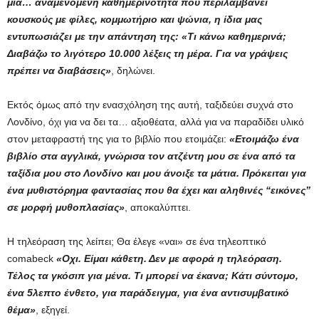
μια… αναμενόμενη καθημερινότητα που περιλαμβάνει
κουσκούς με φίλες, κομμωτήριο και ψώνια, η ίδια μας
εντυπωσιάζει με την απάντηση της: «Τι κάνω καθημερινά;
Διαβάζω το λιγότερο 10.000 λέξεις τη μέρα. Για να γράψεις
πρέπει να διαβάσεις»
, δηλώνει.
Εκτός όμως από την ενασχόληση της αυτή, ταξιδεύει συχνά στο
Λονδίνο, όχι για να δει τα… αξιοθέατα, αλλά για να παραδίδει υλικό
στον μεταφραστή της για το βιβλίο που ετοιμάζει:
«Ετοιμάζω ένα
βιβλίο στα αγγλικά, γνώρισα τον ατζέντη μου σε ένα από τα
ταξίδια μου στο Λονδίνο και μου άνοιξε τα μάτια. Πρόκειται για
ένα μυθιστόρημα φαντασίας που θα έχει και αληθινές “εικόνες”
σε μορφή μυθοπλασίας»
, αποκαλύπτει.
Η τηλεόραση της λείπει; Θα έλεγε «ναι» σε ένα τηλεοπτικό
comabeck
«Οχι. Είμαι κάθετη. Δεν με αφορά η τηλεόραση.
Τέλος τα γκόσιπ για μένα. Τι μπορεί να έκανα; Κάτι σύντομο,
ένα 5λεπτο ένθετο, για παράδειγμα, για ένα αντισυμβατικό
θέμα»
, εξηγεί.