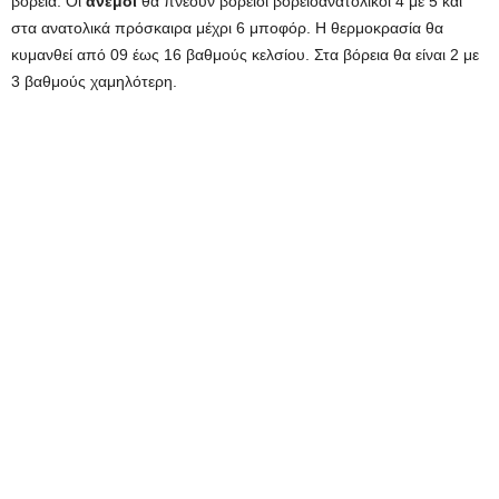
βόρεια. Οι
άνεμοι
θα πνέουν βόρειοι βορειοανατολικοί 4 με 5 και
στα ανατολικά πρόσκαιρα μέχρι 6 μποφόρ. Η θερμοκρασία θα
κυμανθεί από 09 έως 16 βαθμούς κελσίου. Στα βόρεια θα είναι 2 με
3 βαθμούς χαμηλότερη.