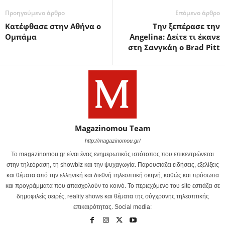
Προηγούμενο άρθρο
Επόμενο άρθρο
Κατέφθασε στην Αθήνα ο
Την ξεπέρασε την
Ομπάμα
Angelina: Δείτε τι έκανε
στη Σανγκάη ο Brad Pitt
Magazinomou Team
http://magazinomou.gr/
Το magazinomou.gr είναι ένας ενημερωτικός ιστότοπος που επικεντρώνεται
στην τηλεόραση, τη showbiz και την ψυχαγωγία. Παρουσιάζει ειδήσεις, εξελίξεις
και θέματα από την ελληνική και διεθνή τηλεοπτική σκηνή, καθώς και πρόσωπα
και προγράμματα που απασχολούν το κοινό. Το περιεχόμενο του site εστιάζει σε
δημοφιλείς σειρές, reality shows και θέματα της σύγχρονης τηλεοπτικής
επικαιρότητας. Social media: