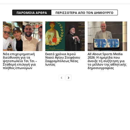
ΠΑΡΟΜΟΙΑ ΑΡΘΡΑ
ΠΕΡΙΣΣΟΤΕΡΑ ΑΠΟ ΤΟΝ ΔΗΜΙΟΥΡΓΟ
Νέα επιχειρηματική
Εκατό χρόνια Ιερού
All About Sports Media
διεύθυνση για τα
Ναού Αγίου Στεφάνου
2026: Η ημερίδα που
ψητοπωλεία Τσι Τσι –
Σαφραμπόλεως Νέας
άνοιξε τη συζήτηση για
Σταθερή επιλογή για
Ιωνίας
το μέλλον της αθλητικής
πλήθος επωνύμων
δημοσιογραφίας