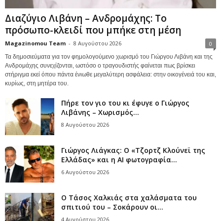
Διαζύγιο Λιβάνη – Ανδρομάχης: Το
πρόσωπο-κλειδί που μπήκε στη μέση
Magazinomou Team
-
8 Αυγούστου 2026
0
Τα δημοσιεύματα για τον φημολογούμενο χωρισμό του Γιώργου Λιβάνη και της
Ανδρομάχης συνεχίζονται, ωστόσο ο τραγουδιστής φαίνεται πως βρίσκει
στήριγμα εκεί όπου πάντα ένιωθε μεγαλύτερη ασφάλεια: στην οικογένειά του και,
κυρίως, στη μητέρα του.
Πήρε τον γιο του κι έφυγε ο Γιώργος
Λιβάνης – Χωρισμός...
8 Αυγούστου 2026
Γιώργος Λιάγκας: Ο «Τζορτζ Κλούνεϊ της
Ελλάδας» και η AI φωτογραφία...
6 Αυγούστου 2026
Ο Τάσος Χαλκιάς στα χαλάσματα του
σπιτιού του – Σοκάρουν οι...
4 Αυγούστου 2026