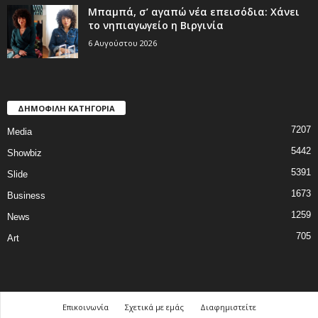
Μπαμπά, σ’ αγαπώ νέα επεισόδια: Χάνει
το νηπιαγωγείο η Βιργινία
6 Αυγούστου 2026
ΔΗΜΟΦΙΛΗ ΚΑΤΗΓΟΡΙΑ
7207
Media
5442
Showbiz
5391
Slide
1673
Business
1259
News
705
Art
Επικοινωνία
Σχετικά με εμάς
Διαφημιστείτε